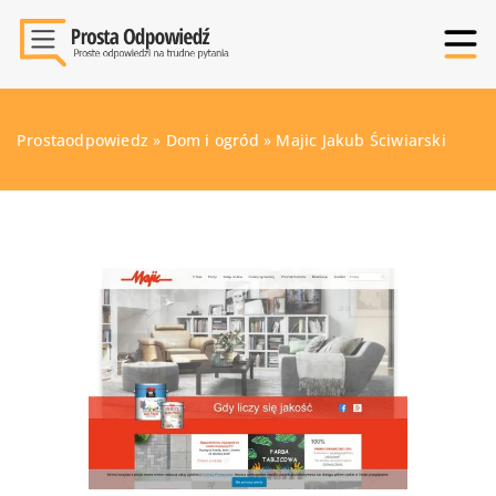
Prostaodpowiedz
»
Dom i ogród
»
Majic Jakub Ściwiarski