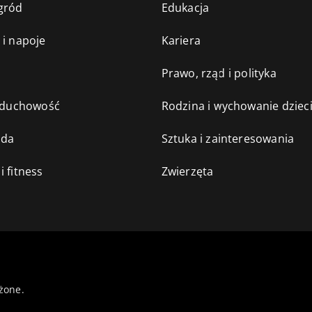
gród
Edukacja
 i napoje
Kariera
e
Prawo, rząd i polityka
i duchowość
Rodzina i wychowanie dziec
oda
Sztuka i zainteresowania
i fitness
Zwierzęta
żone.