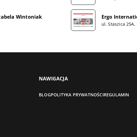
Izabela Wintoniak
Ergo Internati
ul. Staszica 25A
NAWIGACJA
BLOG
POLITYKA PRYWATNOŚCI
REGULAMIN