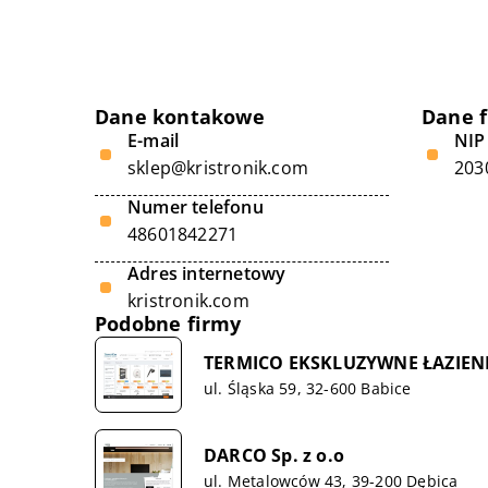
Dane kontakowe
Dane 
E-mail
NIP
sklep@kristronik.com
203
Numer telefonu
48601842271
Adres internetowy
kristronik.com
Podobne firmy
TERMICO EKSKLUZYWNE ŁAZIENK
ul. Śląska 59, 32-600 Babice
DARCO Sp. z o.o
ul. Metalowców 43, 39-200 Dębica