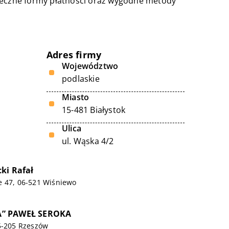
pieczne formy płatności oraz wygodne metody
Adres firmy
Województwo
podlaskie
Miasto
15-481 Białystok
Ulica
ul. Wąska 4/2
ki Rafał
e 47, 06-521 Wiśniewo
” PAWEŁ SEROKA
5-205 Rzeszów