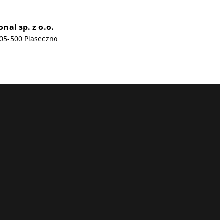
onal sp. z o.o.
, 05-500 Piaseczno