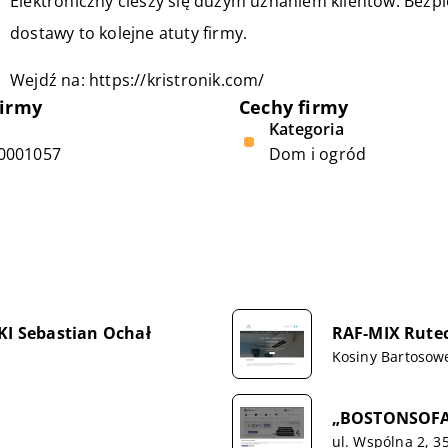
Elektroniczny cieszy się dużym uznaniem klientów. Bez
dostawy to kolejne atuty firmy.
Wejdź na:
https://kristronik.com/
firmy
Cechy firmy
Kategoria
0001057
Dom i ogród
I Sebastian Ochał
RAF-MIX Rutec
Kosiny Bartosow
„BOSTONSOFA
ul. Wspólna 2, 3