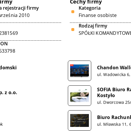
firmy
Cechy firmy
 rejestracji firmy
Kategoria
września 2010
Finanse osobiste
Rodzaj firmy
2381569
SPÓŁKI KOMANDYTOW
GON
533798
domski
Chandon Waller
ul. Wadowicka 6
SOFIA Biuro 
 z o.o.
Kostyło
ul. Dworcowa 25
Biuro Rachun
ok
ul. Mławska 11, 