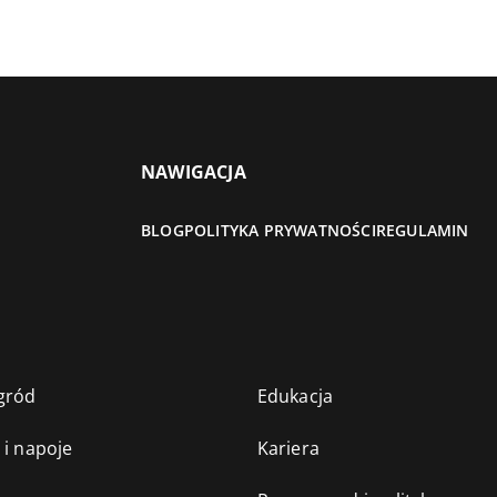
NAWIGACJA
BLOG
POLITYKA PRYWATNOŚCI
REGULAMIN
gród
Edukacja
 i napoje
Kariera