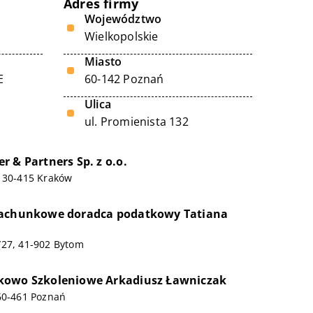
Adres firmy
Województwo
Wielkopolskie
Miasto
E
60-142 Poznań
Ulica
ul. Promienista 132
 & Partners Sp. z o.o.
, 30-415 Kraków
Rachunkowe doradca podatkowy Tatiana
/27, 41-902 Bytom
kowo Szkoleniowe Arkadiusz Ławniczak
60-461 Poznań