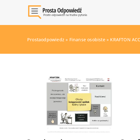
Prostaodpowiedz
»
Finanse osobiste
»
KRAFTON ACCO