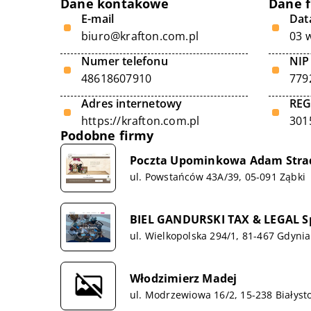
Dane kontakowe
Dane 
E-mail
Data
biuro@krafton.com.pl
03 
Numer telefonu
NIP
48618607910
779
Adres internetowy
RE
https://krafton.com.pl
301
Podobne firmy
Poczta Upominkowa Adam Stra
ul. Powstańców 43A/39, 05-091 Ząbki
BIEL GANDURSKI TAX & LEGAL Sp.
ul. Wielkopolska 294/1, 81-467 Gdynia
Włodzimierz Madej
ul. Modrzewiowa 16/2, 15-238 Białyst