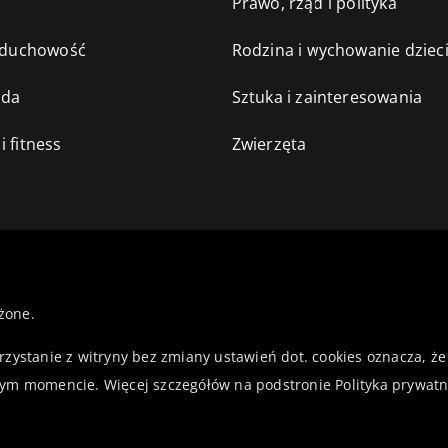
e
Prawo, rząd i polityka
i duchowość
Rodzina i wychowanie dziec
oda
Sztuka i zainteresowania
i fitness
Zwierzęta
żone.
orzystanie z witryny bez zmiany ustawień dot. cookies oznacza,
ym momencie. Więcej szczegółów na podstronie
Polityka prywatn