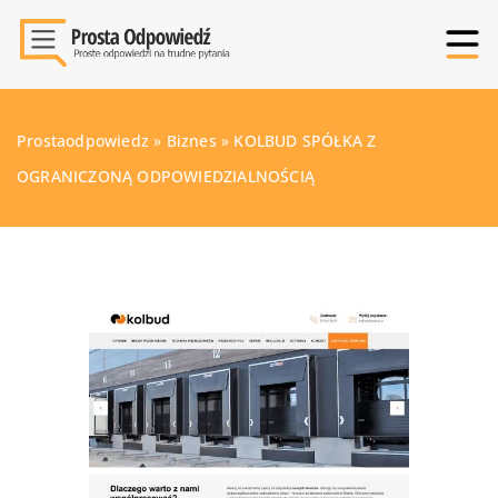
Prostaodpowiedz
»
Biznes
»
KOLBUD SPÓŁKA Z
OGRANICZONĄ ODPOWIEDZIALNOŚCIĄ