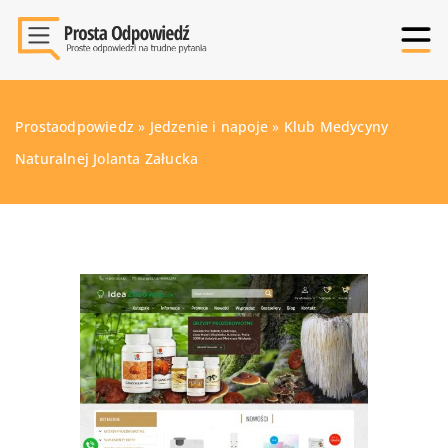
Prostaodpowiedz
»
Jedzenie i napoje
»
Klub Medycyny
Naturalnej Jolanta Załucka