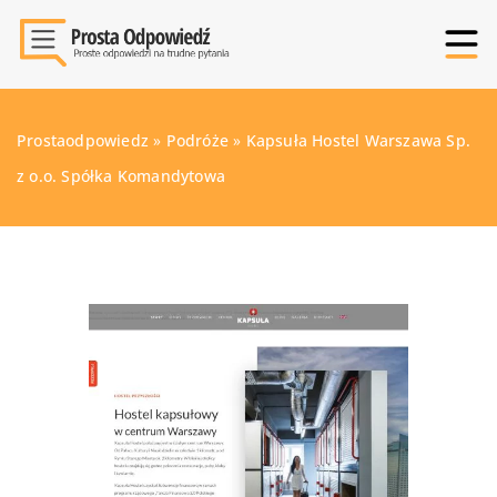
Prostaodpowiedz
»
Podróże
»
Kapsuła Hostel Warszawa Sp.
z o.o. Spółka Komandytowa