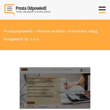
Prostaodpowiedz
»
Finanse osobiste
»
Kancelaria Usług
Księgowych Sp. z o.o.