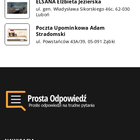
ELSANA Elżbieta Jezierska
ul. gen. Władysława Sikorskiego 46c, 62-030
Luboń
Poczta Upominkowa Adam
Stradomski
ul. Powstańców 43A/39, 05-091 Ząbki