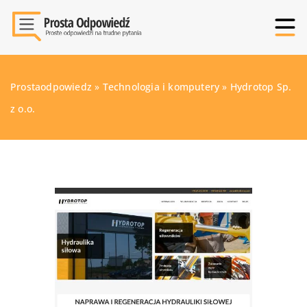
Prostaodpowiedz
»
Technologia i komputery
»
Hydrotop Sp.
z o.o.