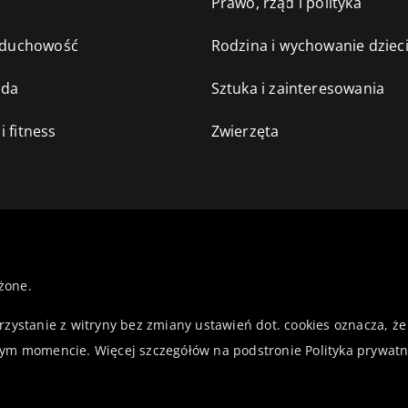
e
Prawo, rząd i polityka
i duchowość
Rodzina i wychowanie dziec
oda
Sztuka i zainteresowania
i fitness
Zwierzęta
żone.
orzystanie z witryny bez zmiany ustawień dot. cookies oznacza,
ym momencie. Więcej szczegółów na podstronie
Polityka prywatn