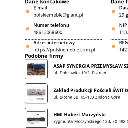
Dane kontakowe
Dane 
E-mail
Data
polskiemeble@giant.pl
29 
Numer telefonu
NIP
48613068600
113
Adres internetowy
RE
https://polskiemeble.com.pl
142
Podobne firmy
ASAP SYNERGIA PRZEMYSŁAW 
ul. Dobrowita 10/2, Poznań
Zakład Produkcji Pościeli ŚWIT 
ul. Błotna 5B, 65-133 Zielona Góra
HMI Hubert Marzyński
Zygmunta Moczyńskiego 13B, 70-492 