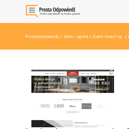
Prostaodpowiedz
»
Dom i ogród
»
Giant Invest sp. z 