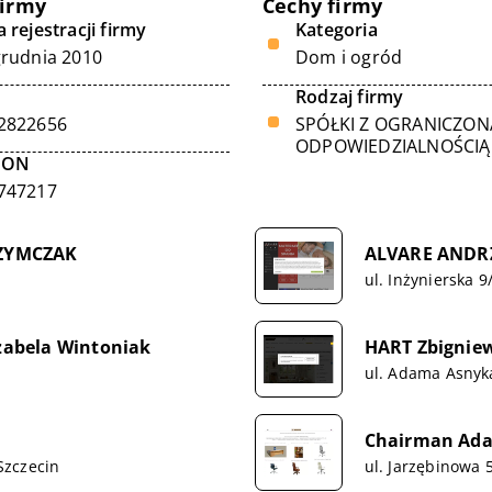
firmy
Cechy firmy
 rejestracji firmy
Kategoria
grudnia 2010
Dom i ogród
Rodzaj firmy
2822656
SPÓŁKI Z OGRANICZON
ODPOWIEDZIALNOŚCIĄ
GON
747217
SZYMCZAK
ALVARE ANDRZ
ul. Inżynierska 
Izabela Wintoniak
HART Zbignie
ul. Adama Asnyk
Chairman Ad
Szczecin
ul. Jarzębinowa 5