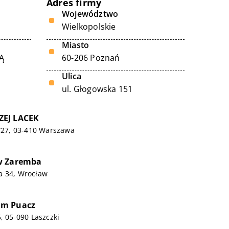
Adres firmy
Województwo
Wielkopolskie
Miasto
Ą
60-206 Poznań
Ulica
ul. Głogowska 151
EJ LACEK
9/27, 03-410 Warszawa
w Zaremba
a 34, Wrocław
am Puacz
, 05-090 Laszczki