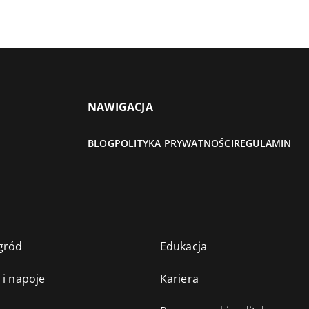
NAWIGACJA
BLOG
POLITYKA PRYWATNOŚCI
REGULAMIN
gród
Edukacja
 i napoje
Kariera