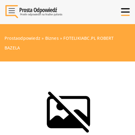
Prostaodpowiedz
»
Biznes
»
FOTELIKIABC.PL ROBERT
BAZELA