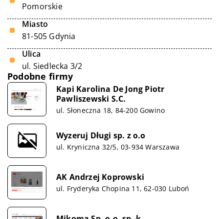
Pomorskie
Miasto
81-505 Gdynia
Ulica
ul. Siedlecka 3/2
Podobne firmy
Kapi Karolina De Jong Piotr
Pawliszewski S.C.
ul. Słoneczna 18, 84-200 Gowino
Wyzeruj Długi sp. z o.o
ul. Kryniczna 32/5, 03-934 Warszawa
AK Andrzej Koprowski
ul. Fryderyka Chopina 11, 62-030 Luboń
Mikoma Sp. o.o. sp. k.