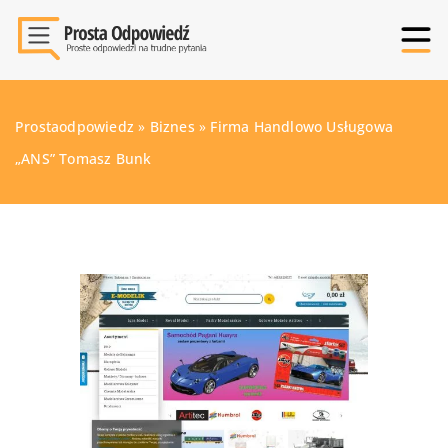
Prostaodpowiedz
»
Biznes
»
Firma Handlowo Usługowa
„ANS” Tomasz Bunk