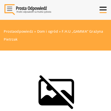
Prostaodpowiedz
»
Dom i ogród
»
F.H.U „GAMMA” Grażyna
Pietrzak