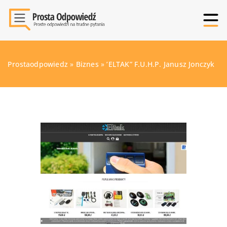
Prostaodpowiedz
»
Biznes
»
’ELTAK” F.U.H.P. Janusz Jonczyk