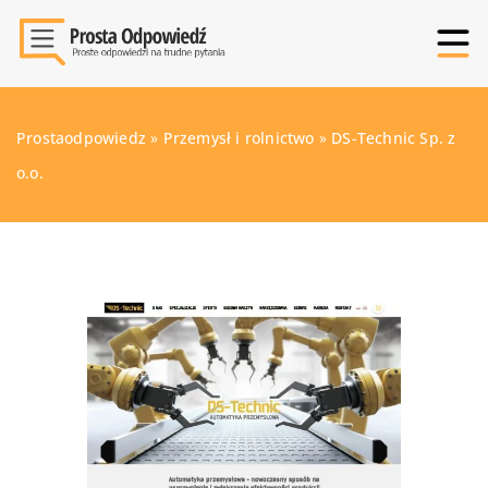
Prostaodpowiedz
»
Przemysł i rolnictwo
»
DS-Technic Sp. z
o.o.