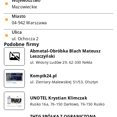
Województwo
Mazowieckie
Miasto
04-942 Warszawa
Ulica
ul. Ochocza 2
Podobne firmy
Abmetal-Obróbka Blach Mateusz
Leszczyński
ul. Wiosny Ludów 29, 62-330 Nekla
Kompik24.pl
ul. Zientary-Malewskiej 51/53, Olsztyn
UNOTEL Krystian Klimczak
Rusko 16a, 76-150 Darłowo, 76-150 Rusko
THTG SPÓŁKA Z OGRANICZONĄ