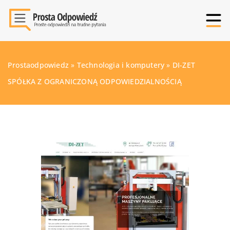
Prostaodpowiedz
»
Technologia i komputery
»
DI-ZET
SPÓŁKA Z OGRANICZONĄ ODPOWIEDZIALNOŚCIĄ