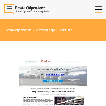
Prostaodpowiedz
»
Motoryzacja
»
DarAuto