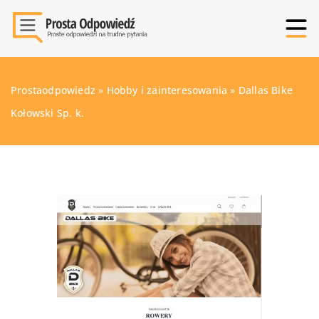
Prostaodpowiedz
»
Hobby i zainteresowania
»
Dallas Bike
Kołowski Sp. k.