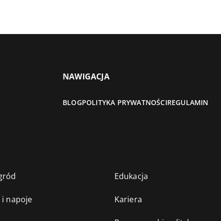
NAWIGACJA
BLOG
POLITYKA PRYWATNOŚCI
REGULAMIN
gród
Edukacja
 i napoje
Kariera