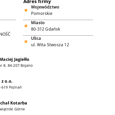
Adres firmy
Województwo
Pomorskie
Miasto
80-312 Gdańsk
LNOŚĆ
Ulica
ul. Wita Stwosza 12
Maciej Jagiełło
nr 8, 84-207 Bojano
z o.o.
1-619 Poznań
chał Kotarba
Świątniki Górne