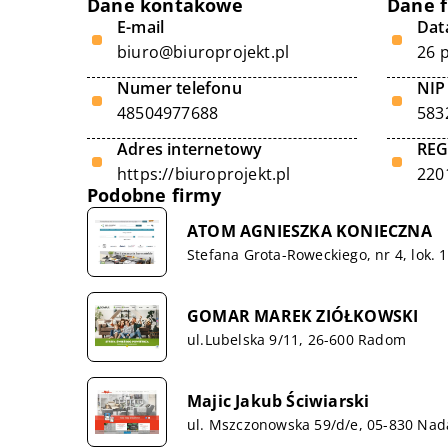
Dane kontakowe
Dane 
E-mail
Data
biuro@biuroprojekt.pl
26 
Numer telefonu
NIP
48504977688
583
Adres internetowy
RE
https://biuroprojekt.pl
220
Podobne firmy
ATOM AGNIESZKA KONIECZNA
Stefana Grota-Roweckiego, nr 4, lok. 
GOMAR MAREK ZIÓŁKOWSKI
ul.Lubelska 9/11, 26-600 Radom
Majic Jakub Ściwiarski
ul. Mszczonowska 59/d/e, 05-830 Nad