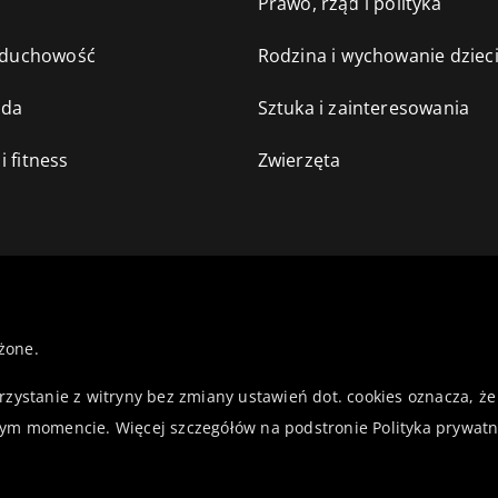
e
Prawo, rząd i polityka
i duchowość
Rodzina i wychowanie dziec
oda
Sztuka i zainteresowania
i fitness
Zwierzęta
żone.
orzystanie z witryny bez zmiany ustawień dot. cookies oznacza,
ym momencie. Więcej szczegółów na podstronie
Polityka prywatn