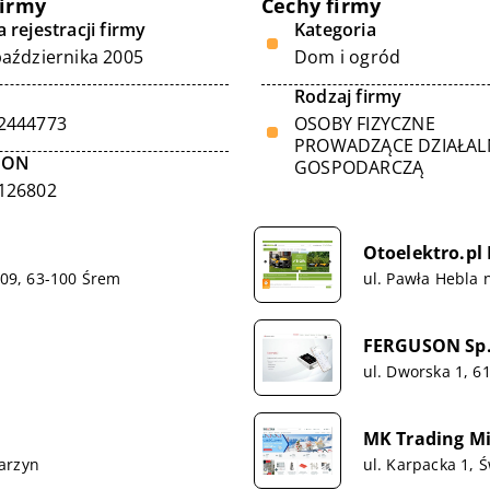
firmy
Cechy firmy
 rejestracji firmy
Kategoria
października 2005
Dom i ogród
Rodzaj firmy
2444773
OSOBY FIZYCZNE
PROWADZĄCE DZIAŁA
GON
GOSPODARCZĄ
126802
Otoelektro.pl 
109, 63-100 Śrem
ul. Pawła Hebla 
FERGUSON Sp. 
ul. Dworska 1, 6
MK Trading Mi
arzyn
ul. Karpacka 1, 