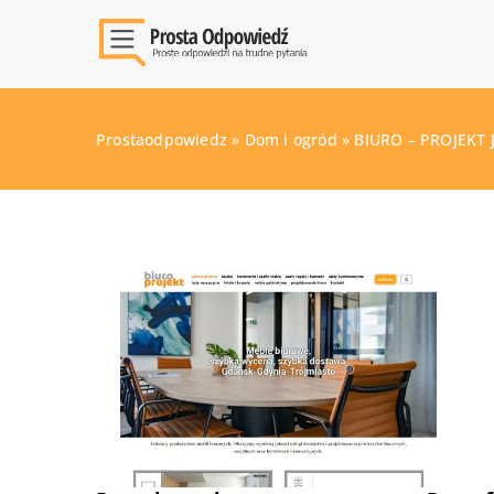
Prostaodpowiedz
»
Dom i ogród
»
BIURO – PROJEKT 