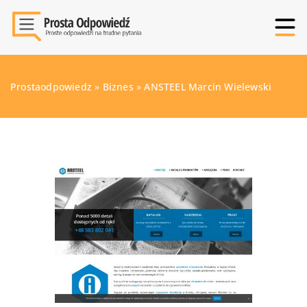
Prostaodpowiedz
»
Biznes
»
ANSTEEL Marcin Wielewski