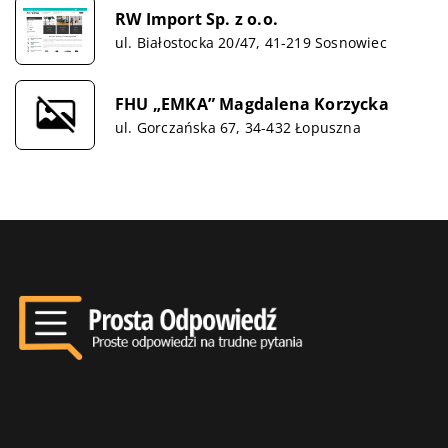
RW Import Sp. z o.o.
ul. Białostocka 20/47, 41-219 Sosnowiec
FHU „EMKA” Magdalena Korzycka
ul. Gorczańska 67, 34-432 Łopuszna