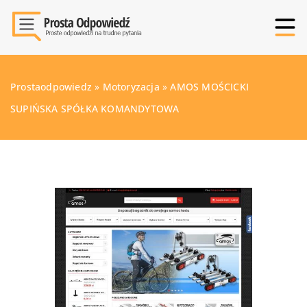
Prostaodpowiedz
»
Motoryzacja
»
AMOS MOŚCICKI
SUPIŃSKA SPÓŁKA KOMANDYTOWA