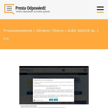
Prostaodpowiedz
»
Zdrowie i fitness
»
ALBIS MAZUR Sp. z
o.o.