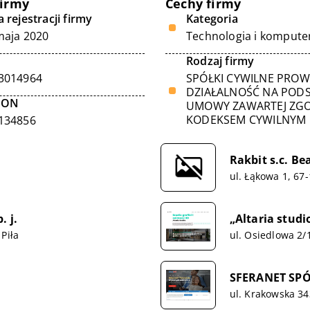
firmy
Cechy firmy
 rejestracji firmy
Kategoria
maja 2020
Technologia i kompute
Rodzaj firmy
3014964
SPÓŁKI CYWILNE PRO
DZIAŁALNOŚĆ NA POD
GON
UMOWY ZAWARTEJ ZGO
KODEKSEM CYWILNYM
134856
Rakbit s.c. B
ul. Łąkowa 1, 67
 j.
„Altaria stud
Piła
ul. Osiedlowa 2
SFERANET SP
ul. Krakowska 34