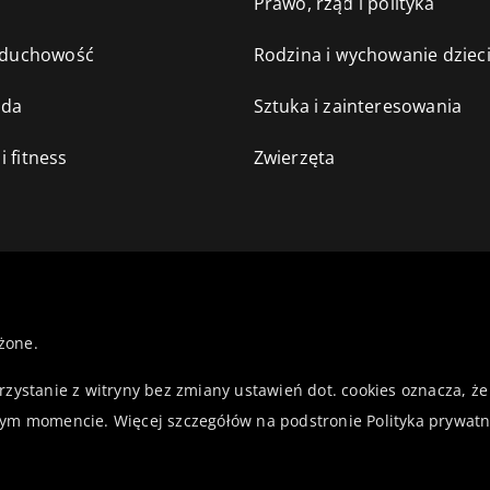
e
Prawo, rząd i polityka
i duchowość
Rodzina i wychowanie dziec
oda
Sztuka i zainteresowania
i fitness
Zwierzęta
żone.
orzystanie z witryny bez zmiany ustawień dot. cookies oznacza,
ym momencie. Więcej szczegółów na podstronie
Polityka prywatn