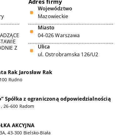
Adres firmy
Województwo
ry
Mazowieckie
Miasto
WADZĄCE
04-026 Warszawa
STAWIE
Ulica
DNIE Z
ul. Ostrobramska 126/U2
eata Rak Jarosław Rak
-100 Rudno
io” Spółka z ograniczoną odpowiedzialnością
/1, 26-600 Radom
ÓŁKA AKCYJNA
3A, 43-300 Bielsko-Biała