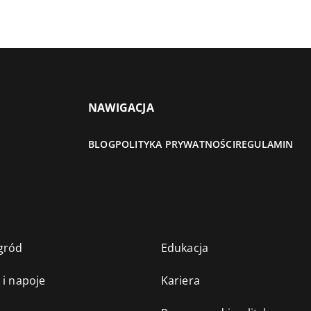
NAWIGACJA
BLOG
POLITYKA PRYWATNOŚCI
REGULAMIN
gród
Edukacja
 i napoje
Kariera