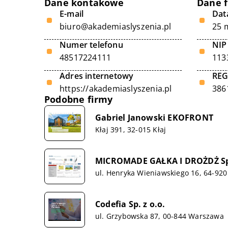
Dane kontakowe
Dane 
E-mail
Data
biuro@akademiaslyszenia.pl
25 
Numer telefonu
NIP
48517224111
113
Adres internetowy
RE
https://akademiaslyszenia.pl
386
Podobne firmy
Gabriel Janowski EKOFRONT
Kłaj 391, 32-015 Kłaj
MICROMADE GAŁKA I DROŻDŻ Sp.
ul. Henryka Wieniawskiego 16, 64-920 
Codefia Sp. z o.o.
ul. Grzybowska 87, 00-844 Warszawa