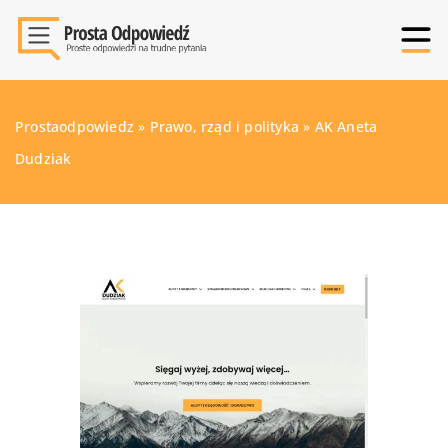
Prostaodpowiedz
»
Prawo, rząd i polityka
»
AK Aneta
Dudziak