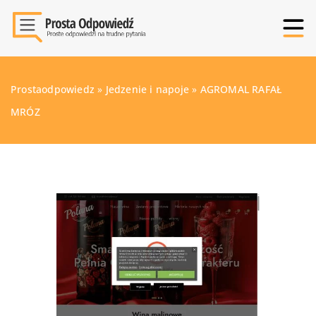
Prostaodpowiedz
»
Jedzenie i napoje
»
AGROMAL RAFAŁ
MRÓZ