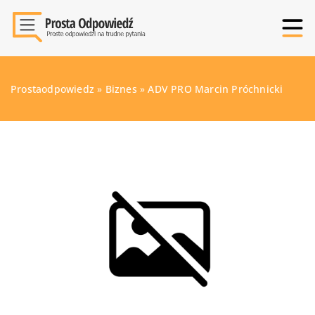
Prostaodpowiedz
»
Biznes
»
ADV PRO Marcin Próchnicki