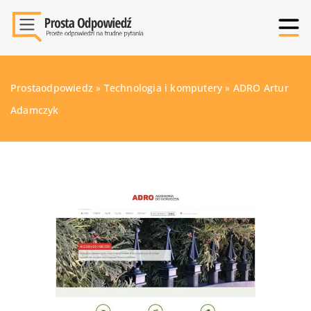
Prostaodpowiedz
»
Technologia i komputery
»
ADRO Artur
Adamczyk