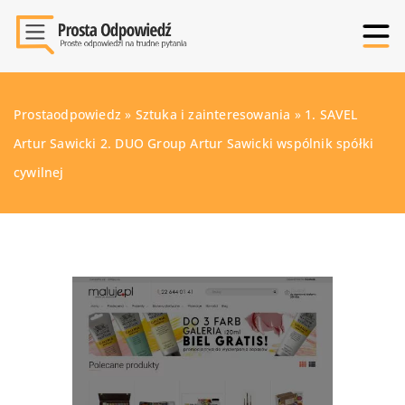
Prostaodpowiedz
»
Sztuka i zainteresowania
»
1. SAVEL
Artur Sawicki 2. DUO Group Artur Sawicki wspólnik spółki
cywilnej